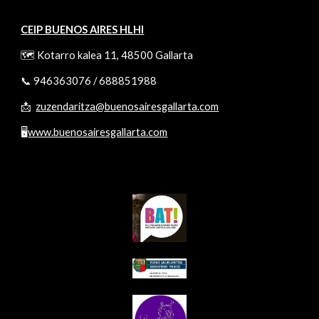
CEIP BUENOS AIRES HLHI
🗺️ Kotarro kalea 11, 48500 Gallarta
📞
946363076
/
688851988
📩
zuzendaritza@buenosairesgallarta.com
🖥️
www.buenosairesgallarta.com